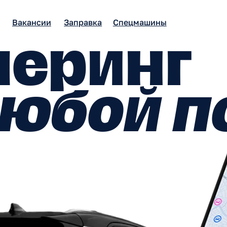
ансии
Заправка
Спецмашины
еринг
юбой по