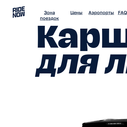
Зона
Цены
Аэропорты
FAQ
Вак
поездок
Карш
для л