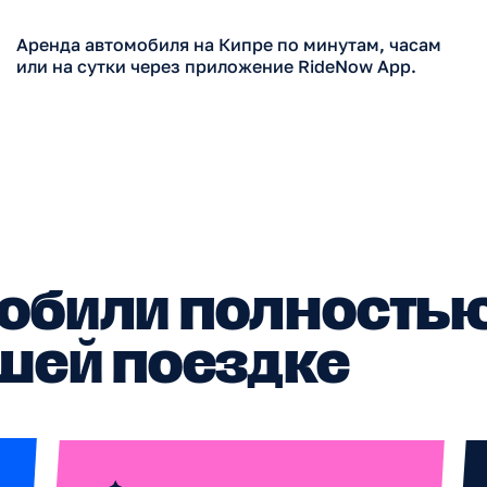
били полностью
ей поездке
AT & AC
Служба
Все наши автомобили оснащены
Наша служба п
автоматической коробкой передач и
круглосуточно 
кондиционером для вашего комфорта.
и греческом яз