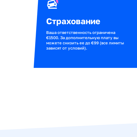
Наш
в
Всегда чист