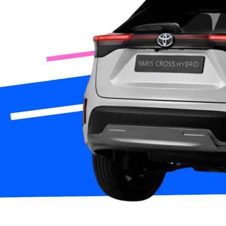
Арен
App Store
Google Play
или 