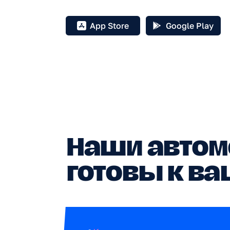
Наши автомо
готовы к ваш
Страхование
Ваша ответственность ограничена
€1500. За дополнительную плату вы
можете снизить ее до €99 (все лимиты
зависят от условий).