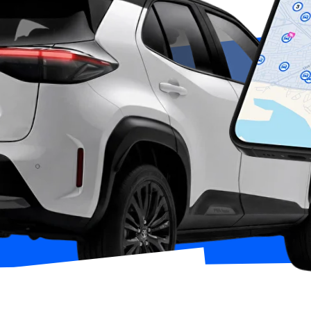
да автомобиля на Кипре по минутам, часам
на сутки через приложение RideNow App.